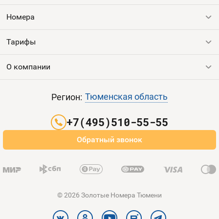
Номера
Тарифы
Все номера
Продать номер
О компании
Выгодные тарифы
Пополнить баланс
Все тарифы
Контакты
Тюменская область
Регион:
Партнерам
+7(495)510-55-55
Оплата и доставка
Обратный звонок
Карта сайта
© 2026 Золотые Номера Тюмени