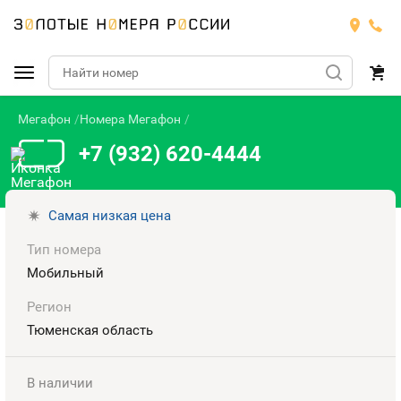
Мегафон
Номера Мегафон
Подобрать номер
+7 (932) 620-4444
МТС
Билайн
МТС
Самая низкая цена
Тип номера
Мегафон
Номера
БИЛАЙН
Мобильный
Теле2
Тарифы
МЕГАФОН
Регион
Номера
Тюменская область
Йота
Тарифы
ТЕЛЕ2
Номера
В наличии
Продать номер
Тарифы
ЙОТА