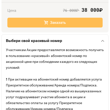
Номера
Оплата и доставка
Тарифы
38 000
руб.
76 000
Цена
руб.
Контакты
Заказать
Устройства
Выбери свой красивый номер
Участникам Акции предоставляется возможность получить
в пользование «красивый» абонентский номер по
акционной цене при соблюдении каждого из следующих
условий:
❗ При активации на абонентский номер добавляется услуга
Приоритетное обслуживание/Аренда номера/Подписка.
Наличие на абонентском номере одной из вышеуказанных
услуг подразумевает участие абонента в акции и
обязательство оплаты за услугу Приоритетное
обслуживание/Аренда номера/Подписка