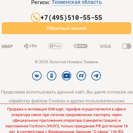
Тюменская область
Регион:
Партнерам
+7(495)510-55-55
Оплата и доставка
Обратный звонок
Карта сайта
© 2026 Золотые Номера Тюмени
Продолжая использовать данный сайт, Вы даете согласие на
обработку файлов Cookies и других пользовательских
Продажа и активация SIM-карт, тарифов осуществляется в офисе
данных, в соответствии с
Политикой конфиденциальности
и
оператора связи при личном предъявлении паспорта, через
Политикой в отношении обработки персональных данных
.
официальные приложения оператора (саморегистрация) и
приложение ГосКлюч (УКЭП), только гражданам РФ достигшим 18
Все цены на сайте указаны без НДС.
лет, в соответствии с Федеральным Законом “О связи” 126-ФЗ.