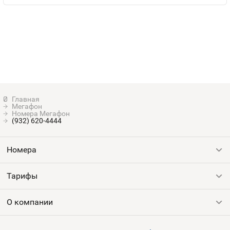
Мегафон
Номера Мегафон
(932) 620-4444
Номера
Тарифы
Все номера
Продать номер
О компании
Выгодные тарифы
Пополнить баланс
Все тарифы
Контакты