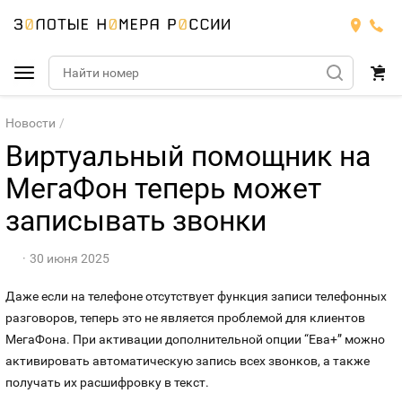
Подобрать номер
Новости
Виртуальный помощник на
МТС
МегаФон теперь может
Билайн
записывать звонки
МТС
Мегафон
Номера
БИЛАЙН
30 июня 2025
Даже если на телефоне отсутствует функция записи телефонных
Теле2
Тарифы
МЕГАФОН
Номера
разговоров, теперь это не является проблемой для клиентов
МегаФона. При активации дополнительной опции “Ева+” можно
Йота
Тарифы
ТЕЛЕ2
Номера
активировать автоматическую запись всех звонков, а также
получать их расшифровку в текст.
Продать номер
Тарифы
ЙОТА