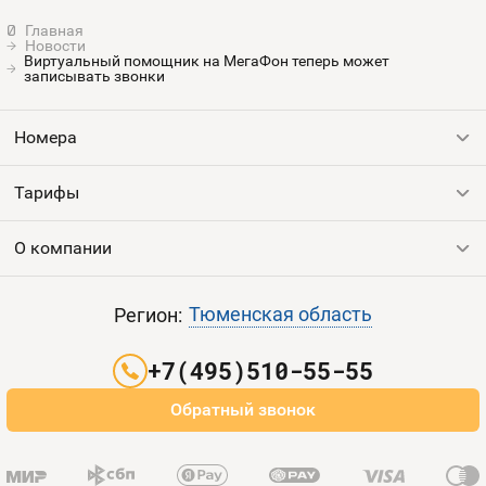
Новости
Виртуальный помощник на МегаФон теперь может
записывать звонки
Номера
Тарифы
Все номера
Продать номер
О компании
Выгодные тарифы
Пополнить баланс
Все тарифы
Контакты
Тюменская область
Регион:
Партнерам
+7(495)510-55-55
Оплата и доставка
Обратный звонок
Карта сайта